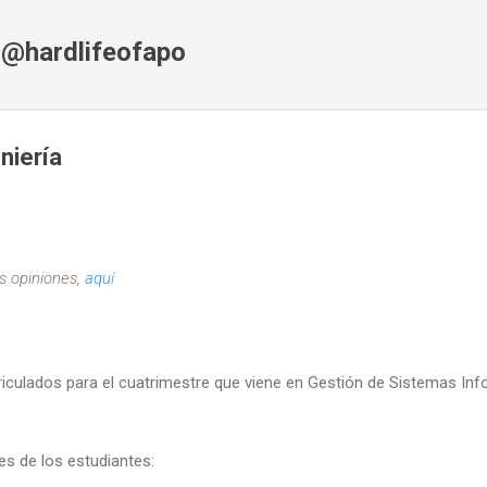
Skip to main content
f @hardlifeofapo
niería
s opiniones,
aquí
triculados para el cuatrimestre que viene en Gestión de Sistemas Inf
es de los estudiantes: