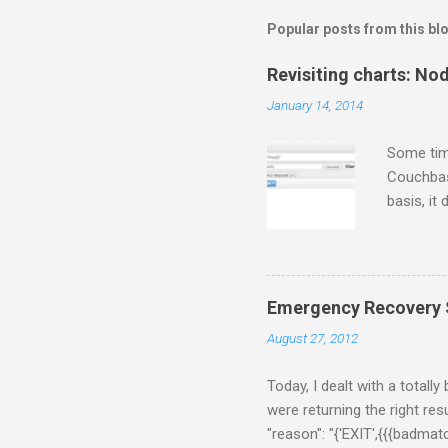
Popular posts from this bl
Revisiting charts: No
January 14, 2014
Some tim
Couchbase
basis, it
for some 
gets twee
thing fir
following
Emergency Recovery S
$/usr/loc
August 27, 2012
a few sec
[Rhiannon]
Today, I dealt with a totall
were returning the right resu
"reason": "{'EXIT',{{{badma