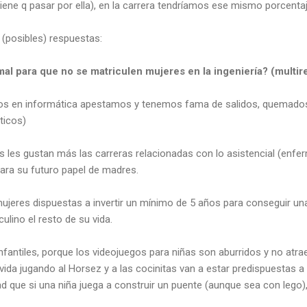
tiene q pasar por ella), en la carrera tendríamos ese mismo porcenta
 (posibles) respuestas:
l para que no se matriculen mujeres en la ingeniería? (multir
os en informática apestamos y tenemos fama de salidos, quemados
ticos)
 les gustan más las carreras relacionadas con lo asistencial (enferm
para su futuro papel de madres.
jeres dispuestas a invertir un mínimo de 5 años para conseguir una 
ulino el resto de su vida.
fantiles, porque los videojuegos para niñas son aburridos y no atrae
 vida jugando al Horsez y a las cocinitas van a estar predispuestas a
 que si una niña juega a construir un puente (aunque sea con lego),