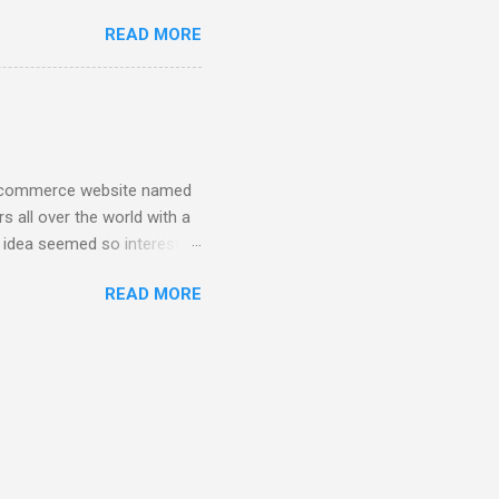
en_server,call,
READ MORE
 from Network Monitor panel
tried to upgrade the
nd have less problems that
n e-commerce website named
s all over the world with a
e idea seemed so interesting
e had the first release of
READ MORE
e top of a PostgreSQL
g the first business-level
sn’t enough at all for our
hbase. At first, I was
nd when I visit couchbase
..