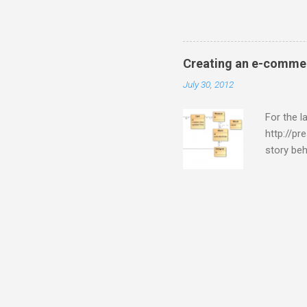
{ns_memcached,do_handle_cal
[{'ns_memcached-$data-defau
on Chrome. On Coucbase adm
couchbase version by downlo
Creating an e-commer
Developer Preview. But, this
July 30, 2012
For the 
http://pr
story beh
to me tha
presive.
database 
report qu
purposes
quite sk
and read 