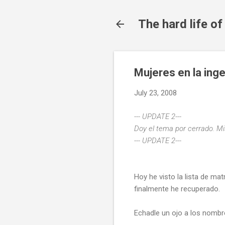
The hard life o
Mujeres en la inge
July 23, 2008
--- UPDATE 2---
Doy el tema por cerrado. Mi
--- UPDATE 2---
Hoy he visto la lista de ma
finalmente he recuperado.
Echadle un ojo a los nombr