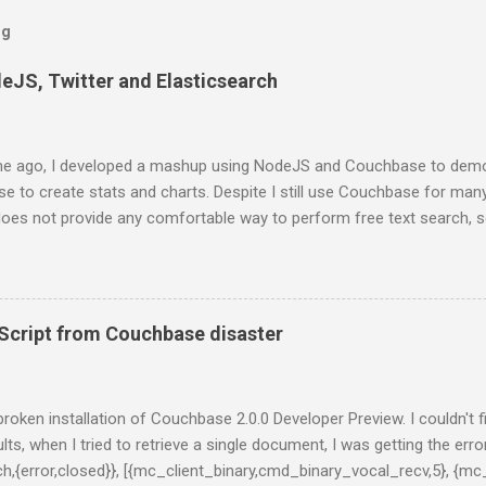
og
deJS, Twitter and Elasticsearch
e ago, I developed a mashup using NodeJS and Couchbase to demo
 to create stats and charts. Despite I still use Couchbase for man
 does not provide any comfortable way to perform free text search, 
projects. In this series of posts I show how to create a very basic
ts from Twitter stream, stores them into ElasticSearch and get som
st, you have to install ElasticSearch. If you are using a Mac and Home
 formula: $ brew install elasticsearch And then, run ElasticSearch as
cript from Couchbase disaster
al/bin/elasticsearch -f -D es.config=/usr/local/opt/elasticsearch/co
onds, you will get something like this on you terminal: [2014-01-13 2
 {0.20.2}[36723]: initializing ... [2014-01-13 20:55:08,309][INFO ][plugins
y broken installation of Couchbase 2.0.0 Developer Preview. I couldn't 
lts, when I tried to retrieve a single document, I was getting the error
tch,{error,closed}}, [{mc_client_binary,cmd_binary_vocal_recv,5}, {mc