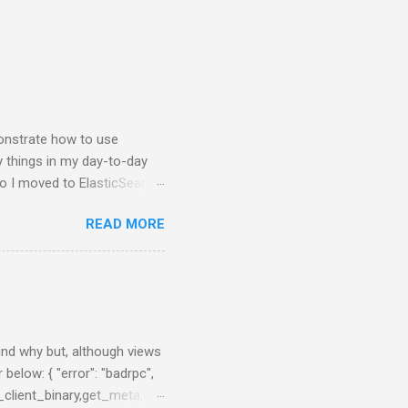
nstrate how to use
y things in my day-to-day
so I moved to ElasticSearch
 NodeJS application that
READ MORE
e charts about them. First
brew, just brew the
 you prefer. Example:
nfig/elasticsearch.yml After
0:55:08,290][INFO ][node ]
 ] ...
find why but, although views
 below: { "error": "badrpc",
_client_binary,get_meta,3},