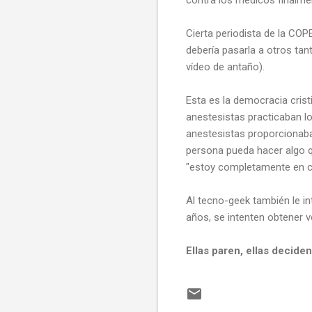
Cierta periodista de la COP
debería pasarla a otros tan
vídeo de antaño).
Esta es la democracia cris
anestesistas practicaban l
anestesistas proporcionaban
persona pueda hacer algo q
"estoy completamente en con
Al tecno-geek también le i
años, se intenten obtener 
Ellas paren, ellas deciden