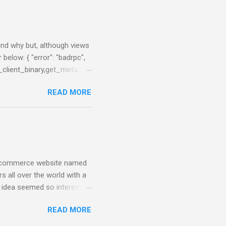
 you prefer. Example:
nfig/elasticsearch.yml After
0:55:08,290][INFO ][node ]
 ] ...
find why but, although views
 below: { "error": "badrpc",
_client_binary,get_meta,3},
en_server,call,
READ MORE
 from Network Monitor panel
tried to upgrade the
nd have less problems that
n e-commerce website named
s all over the world with a
e idea seemed so interesting
e had the first release of
READ MORE
e top of a PostgreSQL
g the first business-level