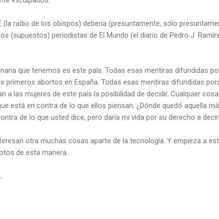
E (la radio de los obispos) debería (presuntamente, sólo presuntamen
tos (supuestos) periodistas de El Mundo (el diario de Pedro J. Ramír
tinana que tenemos es este país. Todas esas mentiras difundidas p
os primeros abortos en España. Todas esas mentiras difundidas por
 a las mujeres de este país la posibilidad de decidir. Cualquier cosa
ue está en contra de lo que ellos piensan. ¿Dónde quedó aquella máx
tra de lo que usted dice, pero daría mi vida por su derecho a decir
nteresan otra muchas cosas aparte de la tecnología. Y empieza a est
votos de esta manera.
.