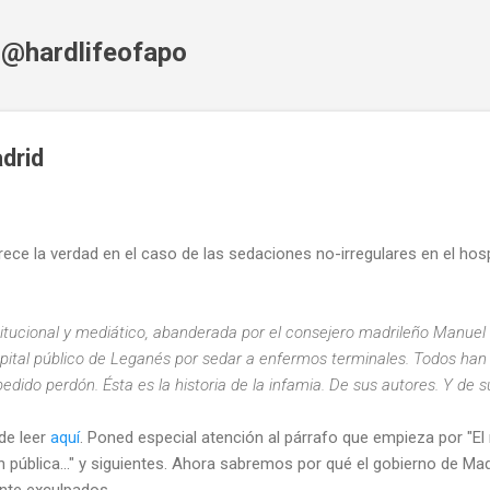
Skip to main content
f @hardlifeofapo
drid
rece la verdad en el caso de las sedaciones no-irregulares en el hosp
tucional y mediático, abanderada por el consejero madrileño Manuel
pital público de Leganés por sedar a enfermos terminales. Todos han
pedido perdón. Ésta es la historia de la infamia. De sus autores. Y de 
de leer
aquí
. Poned especial atención al párrafo que empieza por "El
 pública..." y siguientes. Ahora sabremos por qué el gobierno de Mad
nte exculpados.