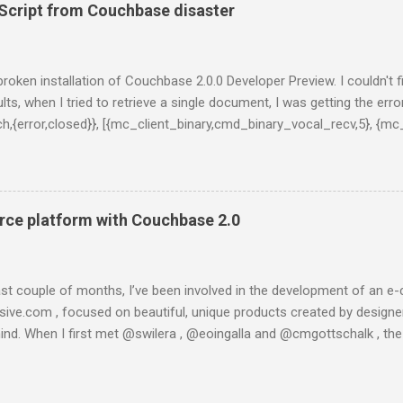
 formula: $ brew install elasticsearch And then, run ElasticSearch as
cript from Couchbase disaster
al/bin/elasticsearch -f -D es.config=/usr/local/opt/elasticsearch/co
onds, you will get something like this on you terminal: [2014-01-13 2
 {0.20.2}[36723]: initializing ... [2014-01-13 20:55:08,309][INFO ][plugins
y broken installation of Couchbase 2.0.0 Developer Preview. I couldn't 
lts, when I tried to retrieve a single document, I was getting the error
tch,{error,closed}}, [{mc_client_binary,cmd_binary_vocal_recv,5}, {mc
l,3}, {gen_server,handle_msg,5}, {proc_lib,init_p_do_apply,3}]}, {g
lt','ns...@127.0.0.1'}, {get_meta,<>,37}, 30000]}}}" } This is taken
in console (:8091) the only message I got was "Unknown error". I 
ading one of the latests builds, which is said to be more stable a
ce platform with Couchbase 2.0
 is what happened when I tried to instal...
last couple of months, I’ve been involved in the development of a
esive.com , focused on beautiful, unique products created by designer
ind. When I first met @swilera , @eoingalla and @cmgottschalk , th
t I got involved in the project really fast. And then, in a few weeks, w
com. We created it using Python, Django, Satchmo and running on th
engine and it worked well for some weeks, until we started developin