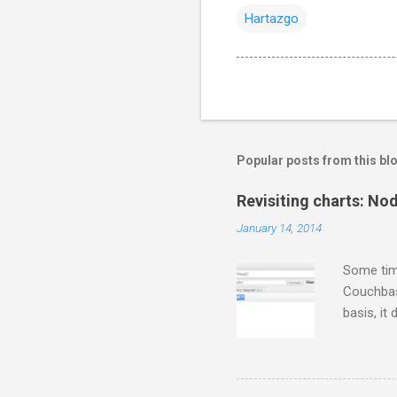
Hartazgo
Popular posts from this bl
Revisiting charts: No
January 14, 2014
Some tim
Couchbase
basis, it
for some 
gets twee
thing fir