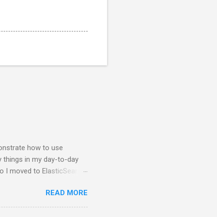
nstrate how to use
y things in my day-to-day
so I moved to ElasticSearch
 NodeJS application that
READ MORE
e charts about them. First
brew, just brew the