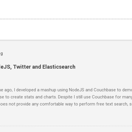
og
deJS, Twitter and Elasticsearch
e ago, I developed a mashup using NodeJS and Couchbase to demo
 to create stats and charts. Despite I still use Couchbase for man
 does not provide any comfortable way to perform free text search, 
projects. In this series of posts I show how to create a very basic
ts from Twitter stream, stores them into ElasticSearch and get som
st, you have to install ElasticSearch. If you are using a Mac and Home