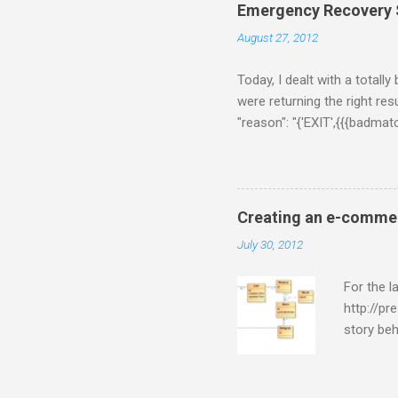
following
Emergency Recovery S
$/usr/loc
August 27, 2012
a few sec
[Rhiannon]
Today, I dealt with a totall
were returning the right resu
"reason": "{'EXIT',{{{badma
{ns_memcached,do_handle_cal
[{'ns_memcached-$data-defau
on Chrome. On Coucbase adm
couchbase version by downlo
Creating an e-commer
Developer Preview. But, this
July 30, 2012
For the 
http://pr
story beh
to me tha
presive.
database 