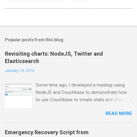
Popular posts from this blog
Revisiting charts: NodeJS, Twitter and
Elasticsearch
January 14, 2014
Some time ago, I developed a mashup using
NodeJS and Couchbase to demonstrate how
to use Couchbase to create stats and charts.
Despite I still use Couchbase for many things in
READ MORE
my day-to-day basis, it does not provide any
comfortable way to perform free text search,
so I moved to ElasticSearch for some projects.
Emergency Recovery Script from
In this series of posts I show how to create a