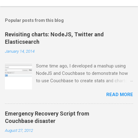
Popular posts from this blog
Revisiting charts: NodeJS, Twitter and
Elasticsearch
January 14, 2014
Some time ago, I developed a mashup using
NodeJS and Couchbase to demonstrate how
to use Couchbase to create stats and charts.
Despite I still use Couchbase for many things in
READ MORE
my day-to-day basis, it does not provide any
comfortable way to perform free text search,
so I moved to ElasticSearch for some projects.
Emergency Recovery Script from
In this series of posts I show how to create a
Couchbase disaster
very basic NodeJS application that gets tweets
August 27, 2012
from Twitter stream, stores them into